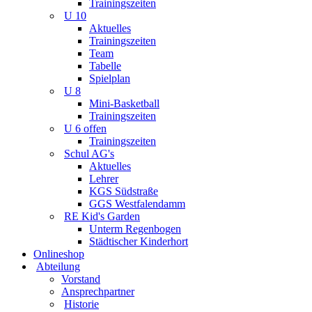
Trainingszeiten
U 10
Aktuelles
Trainingszeiten
Team
Tabelle
Spielplan
U 8
Mini-Basketball
Trainingszeiten
U 6 offen
Trainingszeiten
Schul AG's
Aktuelles
Lehrer
KGS Südstraße
GGS Westfalendamm
RE Kid's Garden
Unterm Regenbogen
Städtischer Kinderhort
Onlineshop
Abteilung
Vorstand
Ansprechpartner
Historie